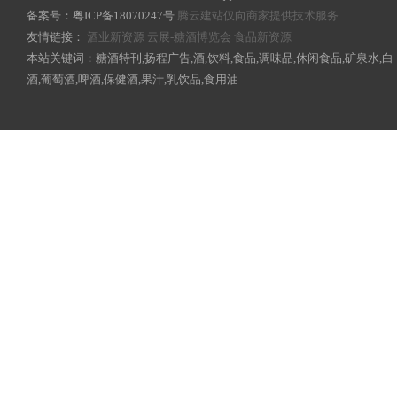
备案号：
粤ICP备18070247号
腾云建站仅向商家提供技术服务
友情链接：
酒业新资源
云展-糖酒博览会
食品新资源
本站关键词：糖酒特刊,扬程广告,酒,饮料,食品,调味品,休闲食品,矿泉水,白
酒,葡萄酒,啤酒,保健酒,果汁,乳饮品,食用油