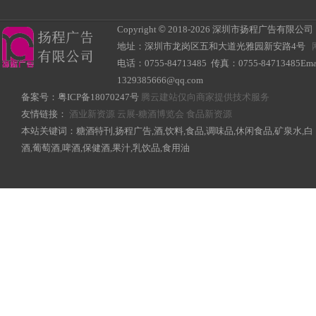
Copyright
©
2018-
2026 深圳市扬程广告有限公司 All R
地址：深圳市龙岗区五和大道光雅园新安路4号
电话：0755-84713485 传真：0755-84713485Ema
1329385666@qq.com
备案号：
粤ICP备18070247号
腾云建站仅向商家提供技术服务
友情链接：
酒业新资源
云展-糖酒博览会
食品新资源
本站关键词：糖酒特刊,扬程广告,酒,饮料,食品,调味品,休闲食品,矿泉水,白
酒,葡萄酒,啤酒,保健酒,果汁,乳饮品,食用油