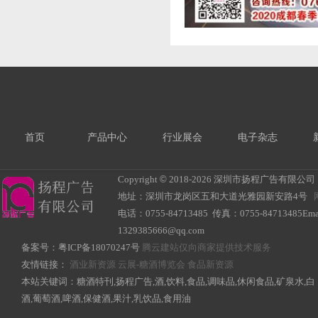
首页
产品中心
行业展会
电子杂志
Copyright
©
2018-
2026 深圳市扬程广告有限公司 All R
地址：深圳市龙岗区五和大道光雅园新安路4号
电话：0755-84713485 传真：0755-84713485Ema
1329385666@qq.com
备案号：
粤ICP备18070247号
腾云建站仅向商家提供技术服务
友情链接：
酒业新资源
云展-糖酒博览会
食品新资源
本站关键词：糖酒特刊,扬程广告,酒,饮料,食品,调味品,休闲食品,矿泉水,白
酒,葡萄酒,啤酒,保健酒,果汁,乳饮品,食用油