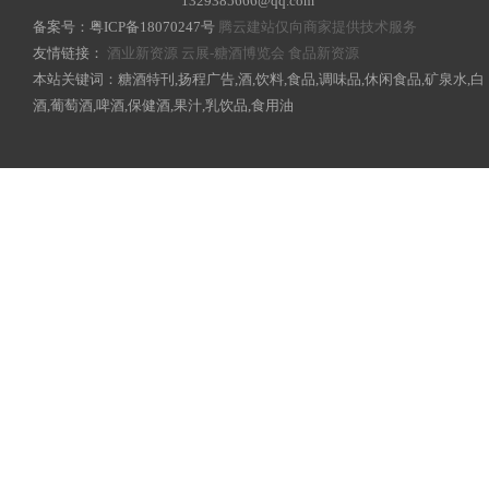
1329385666@qq.com
备案号：
粤ICP备18070247号
腾云建站仅向商家提供技术服务
友情链接：
酒业新资源
云展-糖酒博览会
食品新资源
本站关键词：糖酒特刊,扬程广告,酒,饮料,食品,调味品,休闲食品,矿泉水,白
酒,葡萄酒,啤酒,保健酒,果汁,乳饮品,食用油