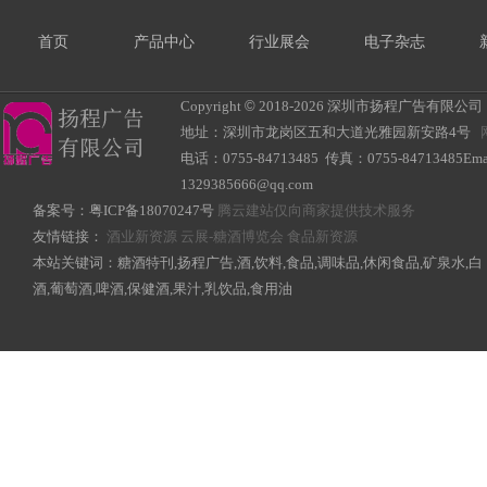
首页
产品中心
行业展会
电子杂志
Copyright
©
2018-
2026 深圳市扬程广告有限公司 All R
地址：深圳市龙岗区五和大道光雅园新安路4号
电话：0755-84713485 传真：0755-84713485Ema
1329385666@qq.com
备案号：
粤ICP备18070247号
腾云建站仅向商家提供技术服务
友情链接：
酒业新资源
云展-糖酒博览会
食品新资源
本站关键词：糖酒特刊,扬程广告,酒,饮料,食品,调味品,休闲食品,矿泉水,白
酒,葡萄酒,啤酒,保健酒,果汁,乳饮品,食用油