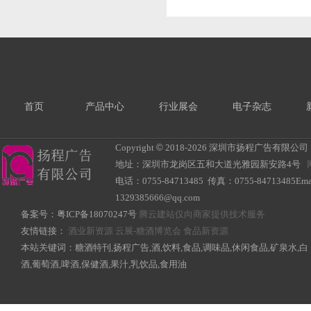
首页
产品中心
行业展会
电子杂志
Copyright
©
2018-
2026 深圳市扬程广告有限公司 All R
地址：深圳市龙岗区五和大道光雅园新安路4号
电话：0755-84713485 传真：0755-84713485Ema
1329385666@qq.com
备案号：
粤ICP备18070247号
腾云建站仅向商家提供技术服务
友情链接：
酒业新资源
云展-糖酒博览会
食品新资源
本站关键词：糖酒特刊,扬程广告,酒,饮料,食品,调味品,休闲食品,矿泉水,白
酒,葡萄酒,啤酒,保健酒,果汁,乳饮品,食用油