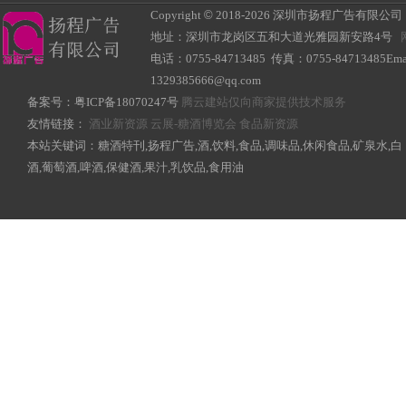
Copyright
©
2018-
2026 深圳市扬程广告有限公司 All R
地址：深圳市龙岗区五和大道光雅园新安路4号
电话：0755-84713485 传真：0755-84713485Ema
1329385666@qq.com
备案号：
粤ICP备18070247号
腾云建站仅向商家提供技术服务
友情链接：
酒业新资源
云展-糖酒博览会
食品新资源
本站关键词：糖酒特刊,扬程广告,酒,饮料,食品,调味品,休闲食品,矿泉水,白
酒,葡萄酒,啤酒,保健酒,果汁,乳饮品,食用油