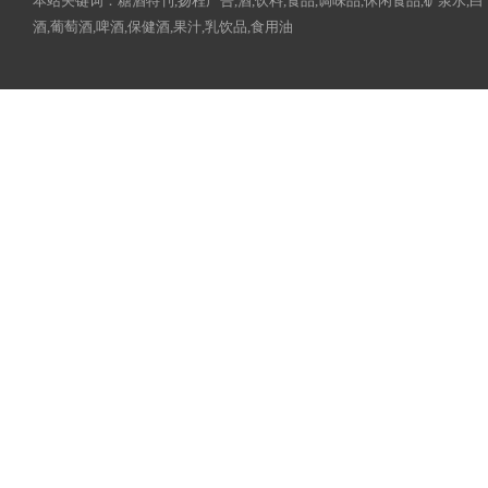
本站关键词：糖酒特刊,扬程广告,酒,饮料,食品,调味品,休闲食品,矿泉水,白
酒,葡萄酒,啤酒,保健酒,果汁,乳饮品,食用油