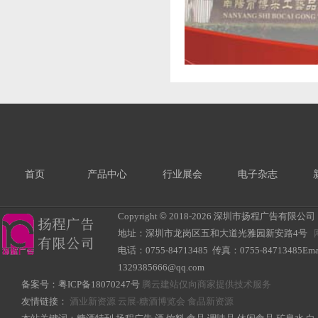
首页
产品中心
行业展会
电子杂志
Copyright
©
2018-
2026 深圳市扬程广告有限公司 All R
地址：深圳市龙岗区五和大道光雅园新安路4号
电话：0755-84713485 传真：0755-84713485Ema
1329385666@qq.com
备案号：
粤ICP备18070247号
腾云建站仅向商家提供技术服务
友情链接：
酒业新资源
云展-糖酒博览会
食品新资源