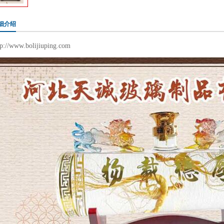
细介绍
tp://www.bolijiuping.com