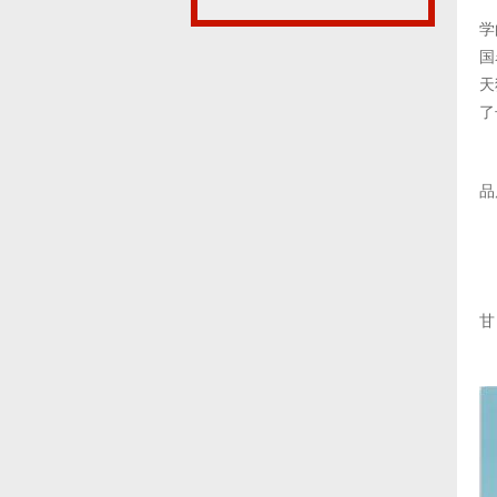
学
国
天
了
品
甘