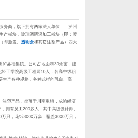
产服务商，旗下拥有两家法人单位——泸州
生产板块，玻璃酒瓶深加工板块（即：喷
（即瓶盖、
透明盒
和其它注塑产品）四大
州泸县福集镇。公司占地面积30余亩，建
西北轻工学院高级工程师10人，各高中级职
只，主要生产各种规格，各种式样的乳白、高
、注塑产品，坐落于川南重镇，成渝经济
米，拥有员工200多人，其中高级设计师、
万只，花纸3000万套，瓶盖3000万只，