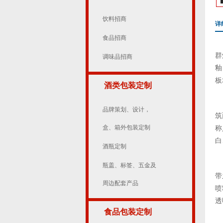
饮料招商
详
食品招商
群
调味品招商
釉
板
酒类包装定制
品牌策划、设计，
筑
盒、箱外包装定制
称
白
酒瓶定制
瓶盖、标签、五金及
带
周边配套产品
喷
透
食品包装定制