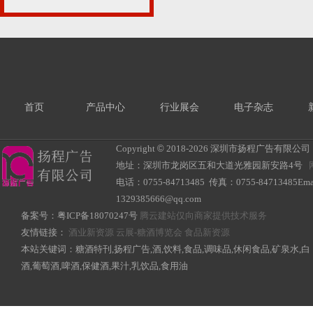
首页
产品中心
行业展会
电子杂志
Copyright
©
2018-
2026 深圳市扬程广告有限公司 All R
地址：深圳市龙岗区五和大道光雅园新安路4号
电话：0755-84713485 传真：0755-84713485Ema
1329385666@qq.com
备案号：
粤ICP备18070247号
腾云建站仅向商家提供技术服务
友情链接：
酒业新资源
云展-糖酒博览会
食品新资源
本站关键词：糖酒特刊,扬程广告,酒,饮料,食品,调味品,休闲食品,矿泉水,白
酒,葡萄酒,啤酒,保健酒,果汁,乳饮品,食用油