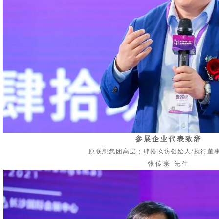
参展企业代表致辞
原联想集团高层；肆拾玖坊创始人
/执行董
张传宗
先生